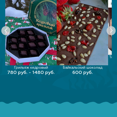
НО
л"
Торт
Грильяж кедровый
Байкальский шоколад
ВЫБЕРИТЕ ПАРАМЕТРЫ
ВЫБЕРИТЕ ПАРАМЕТРЫ
780 руб. - 1480 руб.
600 руб.