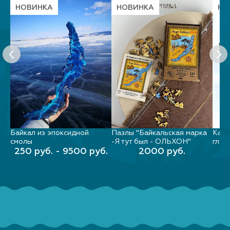
НОВИНКА
НОВИНКА
НО
Байкал из эпоксидной
Пазлы "Байкальская марка
Карт
РЫ
ВЫБЕРИТЕ ПАРАМЕТРЫ
В КОРЗИНУ
.
смолы
-Я тут был - ОЛЬХОН"
глуб
250 руб. - 9500 руб.
2000 руб.