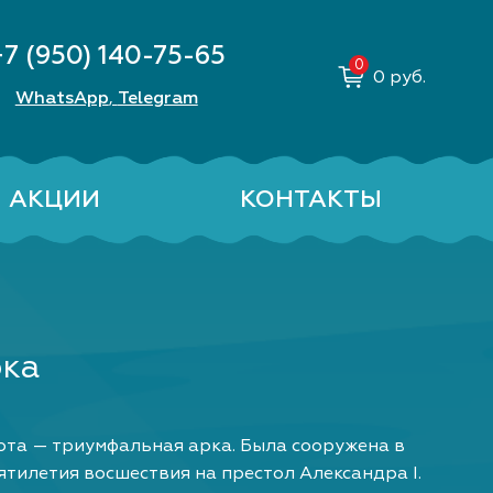
+7 (950) 140-75-65
0
руб.
WhatsApp
Telegram
,
АКЦИИ
КОНТАКТЫ
рка
та — триумфальная арка. Была сооружена в
есятилетия восшествия на престол Александра I.