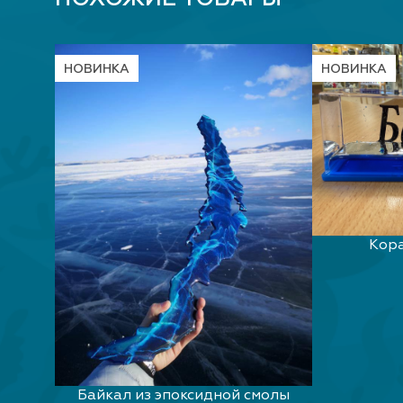
НОВИНКА
НОВИНКА
Кора
.
Байкал из эпоксидной смолы