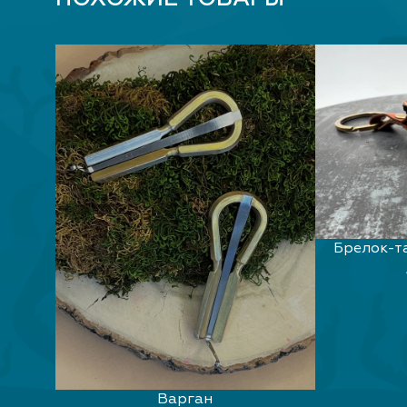
Брелок-т
ВЫБЕ
Варган