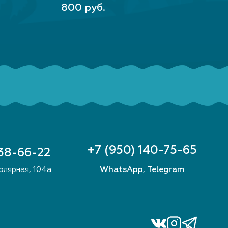
В КО
В КОРЗИНУ
5500
800 руб.
+7 (950) 140-75-65
 38-66-22
WhatsApp
Telegram
Полярная, 104а
,