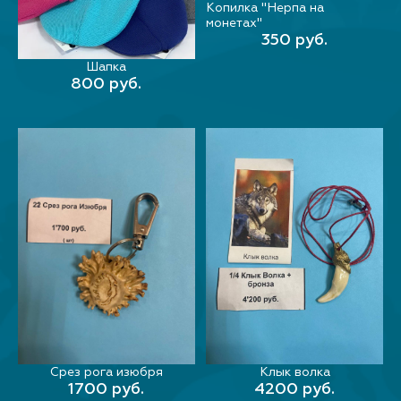
Копилка "Нерпа на
В КОРЗИНУ
монетах"
350 руб.
Шапка
В КОРЗИНУ
800 руб.
Срез рога изюбря
Клык волка
В КОРЗИНУ
В КОРЗИНУ
1700 руб.
4200 руб.