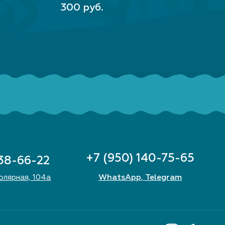
В КОРЗИНУ
В КО
300 руб.
250
+7 (950) 140-75-65
 38-66-22
WhatsApp
Telegram
Полярная, 104а
,