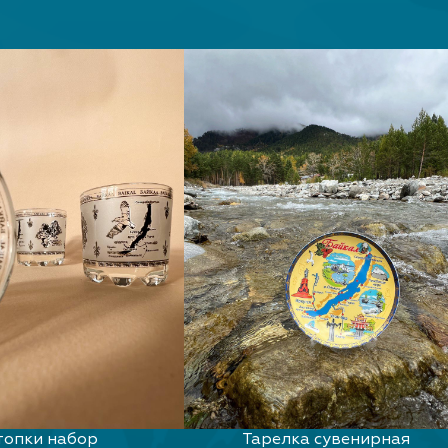
топки набор
Тарелка сувенирная