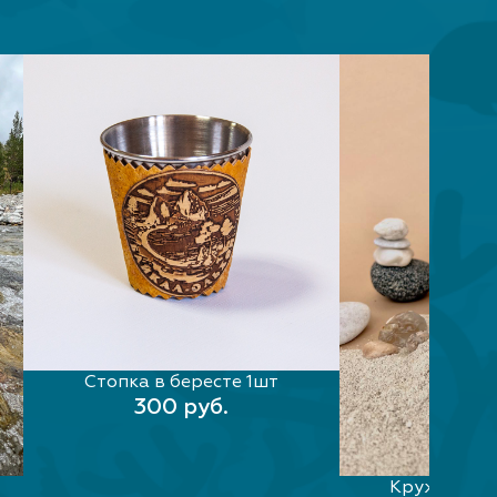
Стопка в бересте 1шт
В КОРЗИНУ
300 руб.
Кружка эм