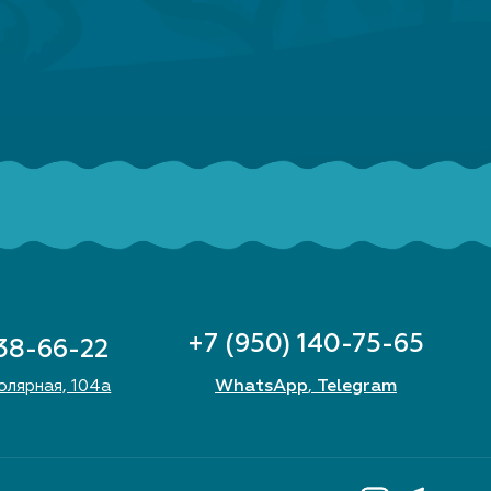
В КО
800
+7 (950) 140-75-65
 38-66-22
WhatsApp
Telegram
Полярная, 104а
,