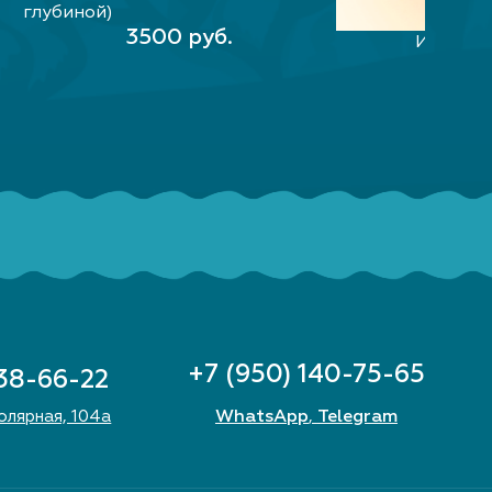
В КОРЗИНУ
глубиной)
3500 руб.
Игра "П
В КО
500
+7 (950) 140-75-65
 38-66-22
WhatsApp
Telegram
Полярная, 104а
,