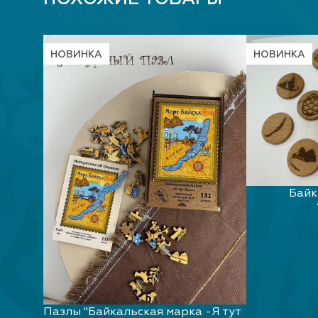
НОВИНКА
НОВИНКА
Байк
Пазлы "Байкальская марка -Я тут